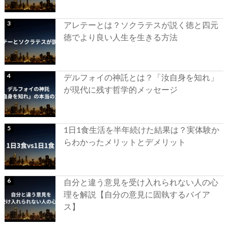
アレテーとは？ソクラテスが説く徳と四元
徳でより良い人生を生きる方法
デルフォイの神託とは？「汝自身を知れ」
が現代に残す哲学的メッセージ
1日1食生活を半年続けた結果は？実体験か
らわかったメリットとデメリット
自分と違う意見を受け入れられない人の心
理を解説【自分の意見に固執するバイア
ス】