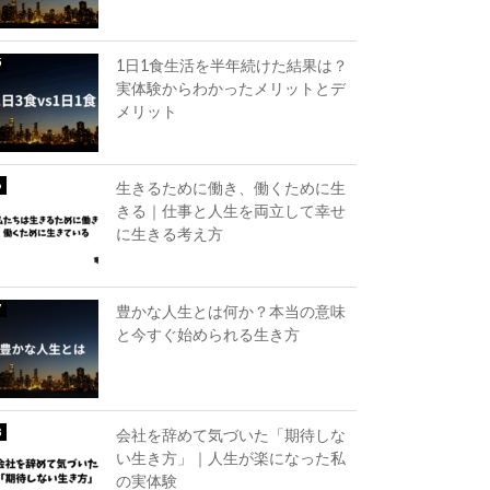
1日1食生活を半年続けた結果は？
実体験からわかったメリットとデ
メリット
生きるために働き、働くために生
きる｜仕事と人生を両立して幸せ
に生きる考え方
豊かな人生とは何か？本当の意味
と今すぐ始められる生き方
会社を辞めて気づいた「期待しな
い生き方」｜人生が楽になった私
の実体験