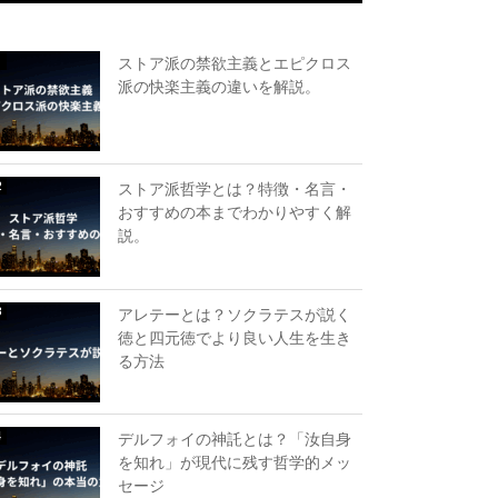
ストア派の禁欲主義とエピクロス
派の快楽主義の違いを解説。
ストア派哲学とは？特徴・名言・
おすすめの本までわかりやすく解
説。
アレテーとは？ソクラテスが説く
徳と四元徳でより良い人生を生き
る方法
デルフォイの神託とは？「汝自身
を知れ」が現代に残す哲学的メッ
セージ