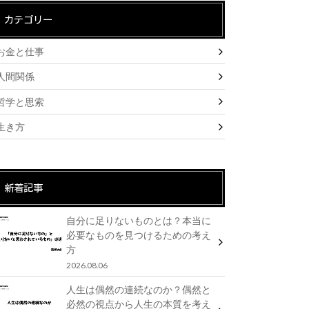
カテゴリー
お金と仕事
人間関係
哲学と思索
生き方
新着記事
自分に足りないものとは？本当に
必要なものを見つけるための考え
方
2026.08.06
人生は偶然の連続なのか？偶然と
必然の視点から人生の本質を考え