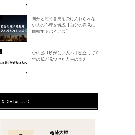
自分と違う意見を受け入れられな
い人の心理を解説【自分の意見に
固執するバイアス】
心の拠り所がない人へ｜独立して7
年の私が見つけた人生の支え
X（旧Twitter）