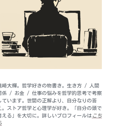
竜崎大輝。哲学好きの物書き。生き方 / 人間
関係 / お金 / 仕事の悩みを哲学的思考で考察
しています。世間の正解より、自分なりの答
え。ストア哲学と心理学が好き。「自分の頭で
考える」を大切に。詳しいプロフィールは
こち
ら