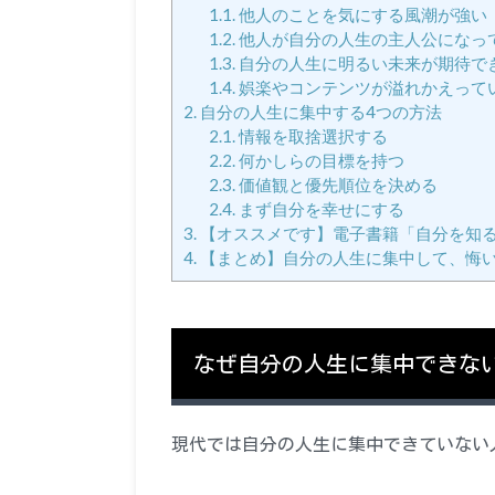
1.1.
他人のことを気にする風潮が強い
1.2.
他人が自分の人生の主人公になっ
1.3.
自分の人生に明るい未来が期待で
1.4.
娯楽やコンテンツが溢れかえって
2.
自分の人生に集中する4つの方法
2.1.
情報を取捨選択する
2.2.
何かしらの目標を持つ
2.3.
価値観と優先順位を決める
2.4.
まず自分を幸せにする
3.
【オススメです】電子書籍「自分を知る
4.
【まとめ】自分の人生に集中して、悔
なぜ自分の人生に集中できな
現代では自分の人生に集中できていない