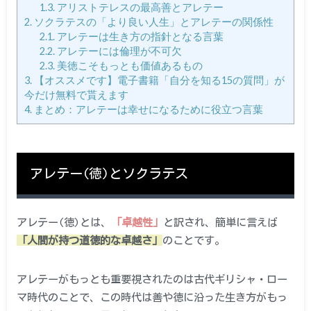
1.3.
アリストテレスの最高善とアレテー
2.
ソクラテスの「より良い人生」とアレテーの関係性
2.1.
アレテーは生き方の指針となる言葉
2.2.
アレテーには倫理が不可欠
2.3.
美徳こそもっとも価値あるもの
3.
【オススメです】電子書籍「自分を知る15の質問」が
今だけ無料で貰えます
4.
まとめ：アレテーは幸せになるために役立つ言葉
アレテー(徳)とソクラテス
アレテー(徳)とは、
「卓越性」
と訳され、簡単に言えば
「人間が持つ道徳的な卓越さ」
のことです。
アレテーがもっとも重要視されたのは古代ギリシャ・ロー
マ時代のことで、この時代は善や徳に沿った生き方がもっ