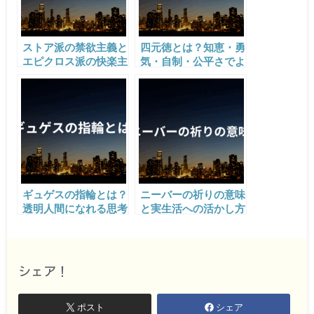
ストア派の禁欲主義と
四元徳とは？知恵・勇
エピクロス派の快楽主
気・自制・公平さでよ
義の違いを解説。
り良い人生を生きる方
法
ギュゲスの指輪とは？
ニーバーの祈りの意味
透明人間になれる思考
と実生活への活かし方
実験から学ぶ「本当の
｜勇気・冷静さ・知恵
幸せ」
で人生をより良く
シェア！
ポスト
シェア