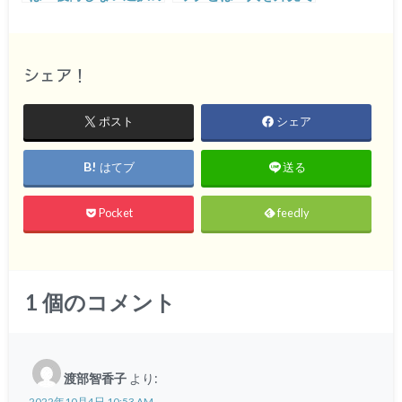
ために克服する3つの
判断する心理をわかり
方法
やすく解説
シェア！
ポスト
シェア
はてブ
送る
Pocket
feedly
1
個のコメント
渡部智香子
より:
2022年10月4日 10:53 AM