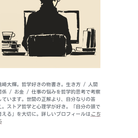
竜崎大輝。哲学好きの物書き。生き方 / 人間
関係 / お金 / 仕事の悩みを哲学的思考で考察
しています。世間の正解より、自分なりの答
え。ストア哲学と心理学が好き。「自分の頭で
考える」を大切に。詳しいプロフィールは
こち
ら