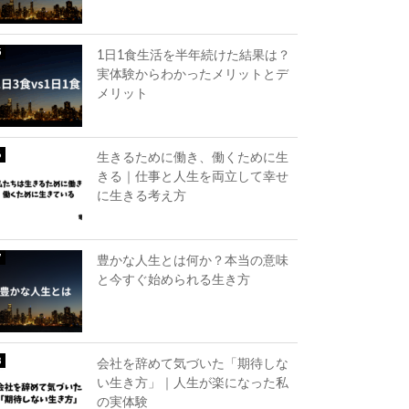
1日1食生活を半年続けた結果は？
実体験からわかったメリットとデ
メリット
生きるために働き、働くために生
きる｜仕事と人生を両立して幸せ
に生きる考え方
豊かな人生とは何か？本当の意味
と今すぐ始められる生き方
会社を辞めて気づいた「期待しな
い生き方」｜人生が楽になった私
の実体験