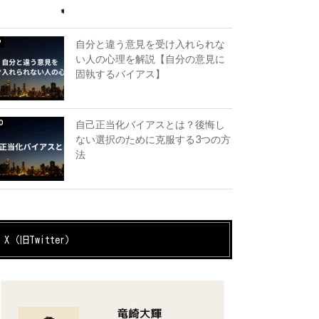
自分と違う意見を受け入れられな
い人の心理を解説【自分の意見に
固執するバイアス】
自己正当化バイアスとは？後悔し
ない選択のために克服する3つの方
法
X（旧Twitter）