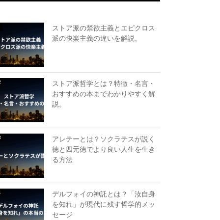
ストア派の禁欲主義とエピクロス
派の快楽主義の違いを解説。
ストア派哲学とは？特徴・名言・
おすすめの本までわかりやすく解
説。
アレテーとは？ソクラテスが説く
徳と四元徳でより良い人生を生き
る方法
デルフォイの神託とは？「汝自身
を知れ」が現代に残す哲学的メッ
セージ