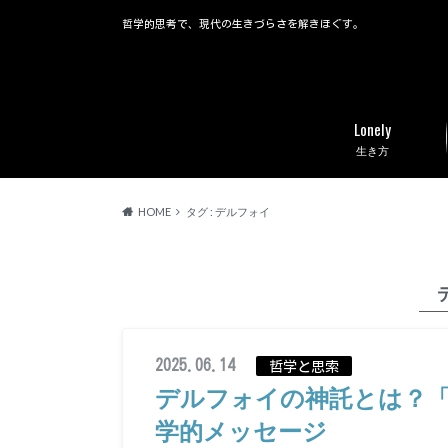
哲学的思考で、現代の生きづらさを解きほぐす。
Lonely
生き方
HOME
タグ : デルフォイ
2025.06.14
哲学と思索
デルフォイの神託とは？
学的メッセージ