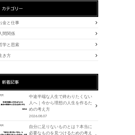
カテゴリー
お金と仕事
人間関係
哲学と思索
生き方
新着記事
中途半端な人生で終わりたくない
人へ｜今から理想の人生を作るた
めの考え方
2026.08.07
自分に足りないものとは？本当に
必要なものを見つけるための考え