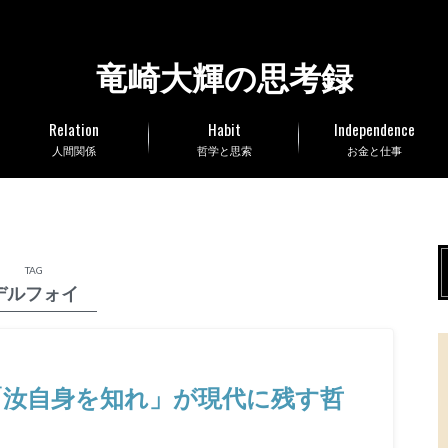
竜崎大輝の思考録
Relation
Habit
Independence
人間関係
哲学と思索
お金と仕事
TAG
デルフォイ
「汝自身を知れ」が現代に残す哲