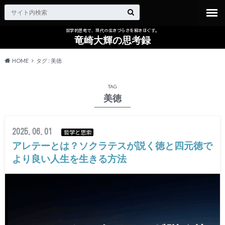
哲学的思考で、現代の生きづらさを解きほぐす。
竜崎大輝の思考録
HOME
タグ : 美徳
TAG
美徳
2025.06.01
哲学と思索
アレテーとは？ソクラテスが説く徳と四元徳で
より良い人生を生きる方法