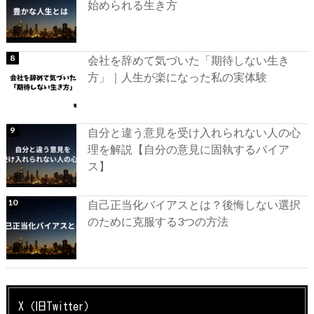
始められる生き方
会社を辞めて気づいた「期待しない生き
方」｜人生が楽になった私の実体験
自分と違う意見を受け入れられない人の心
理を解説【自分の意見に固執するバイア
ス】
自己正当化バイアスとは？後悔しない選択
のために克服する3つの方法
X（旧Twitter）