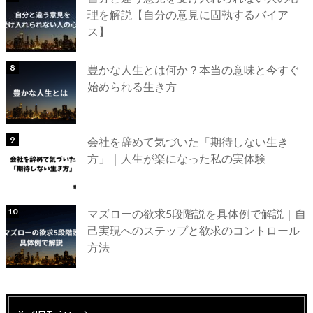
理を解説【自分の意見に固執するバイア
ス】
豊かな人生とは何か？本当の意味と今すぐ
始められる生き方
会社を辞めて気づいた「期待しない生き
方」｜人生が楽になった私の実体験
マズローの欲求5段階説を具体例で解説｜自
己実現へのステップと欲求のコントロール
方法