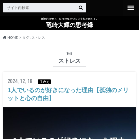
哲学的思考で、現代の生きづらさを解きほぐす。
竜崎大輝の思考録
HOME
タグ : ストレス
TAG
ストレス
2024.12.18
生き方
1人でいるのが好きになった理由【孤独のメリ
ットと心の自由】