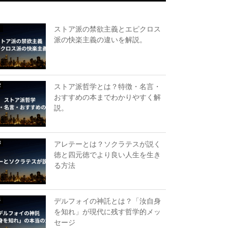
ストア派の禁欲主義とエピクロス
派の快楽主義の違いを解説。
ストア派哲学とは？特徴・名言・
おすすめの本までわかりやすく解
説。
アレテーとは？ソクラテスが説く
徳と四元徳でより良い人生を生き
る方法
デルフォイの神託とは？「汝自身
を知れ」が現代に残す哲学的メッ
セージ