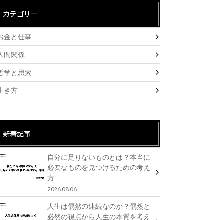
カテゴリー
お金と仕事
人間関係
哲学と思索
生き方
新着記事
自分に足りないものとは？本当に
必要なものを見つけるための考え
方
2026.08.06
人生は偶然の連続なのか？偶然と
必然の視点から人生の本質を考え