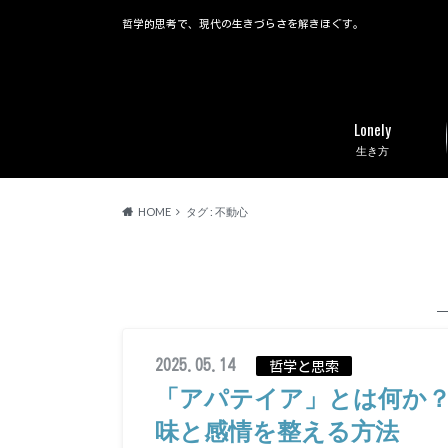
哲学的思考で、現代の生きづらさを解きほぐす。
Lonely
生き方
HOME
タグ : 不動心
2025.05.14
哲学と思索
「アパテイア」とは何か
味と感情を整える方法