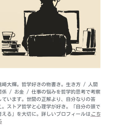
竜崎大輝。哲学好きの物書き。生き方 / 人間
関係 / お金 / 仕事の悩みを哲学的思考で考察
しています。世間の正解より、自分なりの答
え。ストア哲学と心理学が好き。「自分の頭で
考える」を大切に。詳しいプロフィールは
こち
ら