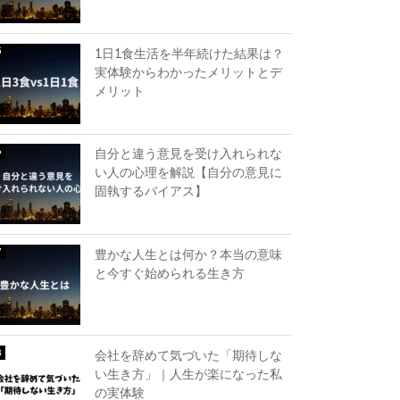
1日1食生活を半年続けた結果は？
実体験からわかったメリットとデ
メリット
自分と違う意見を受け入れられな
い人の心理を解説【自分の意見に
固執するバイアス】
豊かな人生とは何か？本当の意味
と今すぐ始められる生き方
会社を辞めて気づいた「期待しな
い生き方」｜人生が楽になった私
の実体験