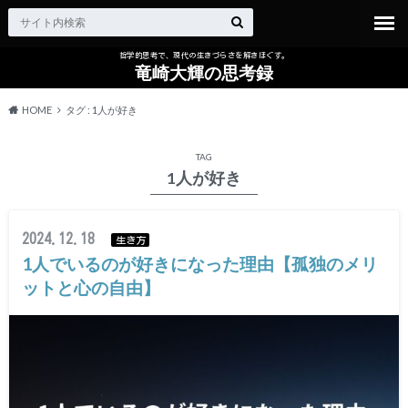
哲学的思考で、現代の生きづらさを解きほぐす。
竜崎大輝の思考録
HOME
タグ : 1人が好き
TAG
1人が好き
2024.12.18
生き方
1人でいるのが好きになった理由【孤独のメリ
ットと心の自由】