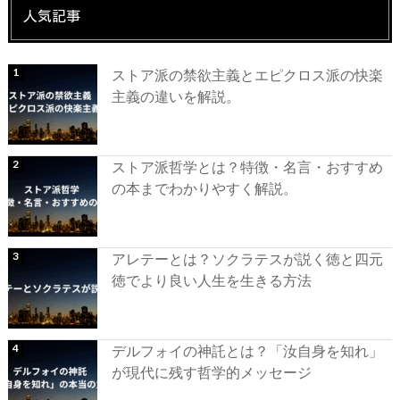
人気記事
ストア派の禁欲主義とエピクロス派の快楽
主義の違いを解説。
ストア派哲学とは？特徴・名言・おすすめ
の本までわかりやすく解説。
アレテーとは？ソクラテスが説く徳と四元
徳でより良い人生を生きる方法
デルフォイの神託とは？「汝自身を知れ」
が現代に残す哲学的メッセージ