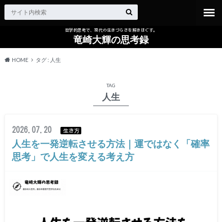
哲学的思考で、現代の生きづらさを解きほぐす。
竜崎大輝の思考録
HOME
タグ : 人生
TAG
人生
2026.07.20
生き方
人生を一発逆転させる方法｜運ではなく「確率
思考」で人生を変える考え方