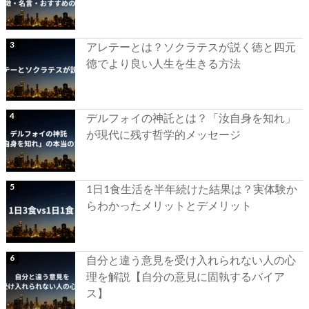
アレテーとは？ソクラテスが説く徳と四元
徳でより良い人生を生きる方法
デルフォイの神託とは？「汝自身を知れ」
が現代に残す哲学的メッセージ
1日1食生活を半年続けた結果は？実体験か
らわかったメリットとデメリット
自分と違う意見を受け入れられない人の心
理を解説【自分の意見に固執するバイア
ス】