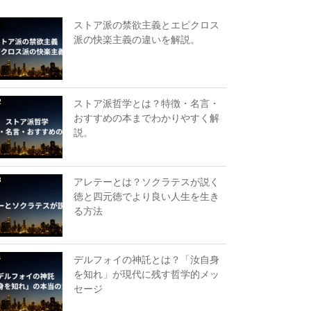
ストア派の禁欲主義とエピクロス
派の快楽主義の違いを解説。
ストア派哲学とは？特徴・名言・
おすすめの本までわかりやすく解
説。
アレテーとは？ソクラテスが説く
徳と四元徳でより良い人生を生き
る方法
デルフォイの神託とは？「汝自身
を知れ」が現代に残す哲学的メッ
セージ