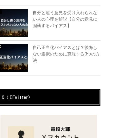
自分と違う意見を受け入れられな
い人の心理を解説【自分の意見に
固執するバイアス】
自己正当化バイアスとは？後悔し
ない選択のために克服する3つの方
法
X（旧Twitter）