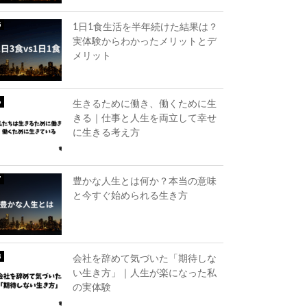
1日1食生活を半年続けた結果は？
実体験からわかったメリットとデ
メリット
生きるために働き、働くために生
きる｜仕事と人生を両立して幸せ
に生きる考え方
豊かな人生とは何か？本当の意味
と今すぐ始められる生き方
会社を辞めて気づいた「期待しな
い生き方」｜人生が楽になった私
の実体験