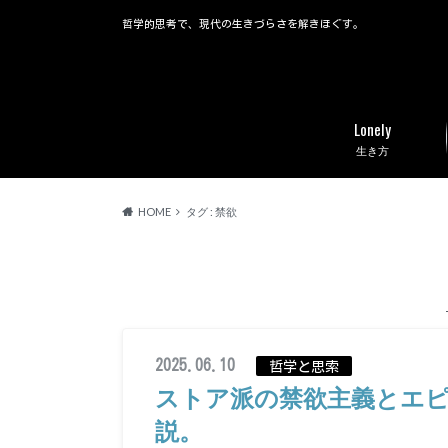
哲学的思考で、現代の生きづらさを解きほぐす。
Lonely
生き方
HOME
タグ : 禁欲
2025.06.10
哲学と思索
ストア派の禁欲主義とエ
説。