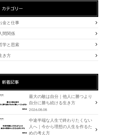
カテゴリー
お金と仕事
人間関係
哲学と思索
生き方
新着記事
最大の敵は自分｜他人に勝つより
自分に勝ち続ける生き方
2026.08.08
中途半端な人生で終わりたくない
人へ｜今から理想の人生を作るた
めの考え方