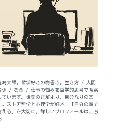
竜崎大輝。哲学好きの物書き。生き方 / 人間
関係 / お金 / 仕事の悩みを哲学的思考で考察
しています。世間の正解より、自分なりの答
え。ストア哲学と心理学が好き。「自分の頭で
考える」を大切に。詳しいプロフィールは
こち
ら