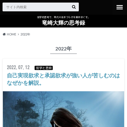
哲学的思考で、現代の生きづらさを解きほぐす。
竜崎大輝の思考録
HOME
2022年
2022年
2022.07.12
哲学と思索
自己実現欲求と承認欲求が強い人が苦しむのは
なぜかを解説。