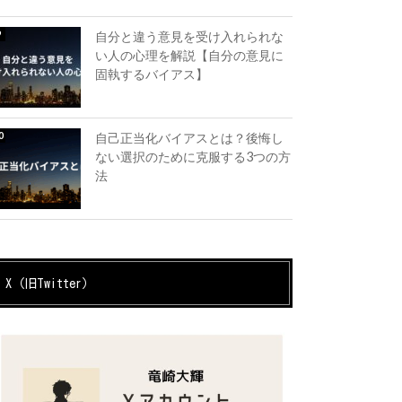
自分と違う意見を受け入れられな
い人の心理を解説【自分の意見に
固執するバイアス】
自己正当化バイアスとは？後悔し
ない選択のために克服する3つの方
法
X（旧Twitter）