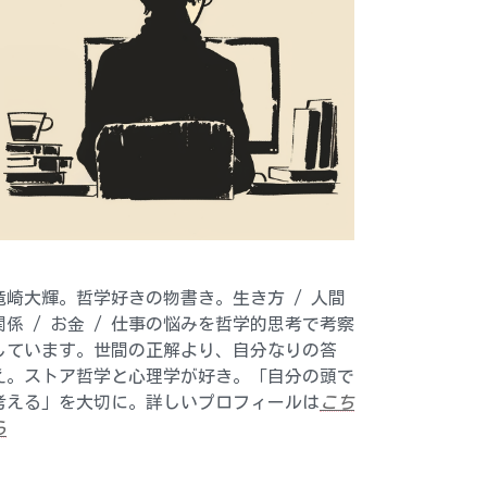
竜崎大輝。哲学好きの物書き。生き方 / 人間
関係 / お金 / 仕事の悩みを哲学的思考で考察
しています。世間の正解より、自分なりの答
え。ストア哲学と心理学が好き。「自分の頭で
考える」を大切に。詳しいプロフィールは
こち
ら