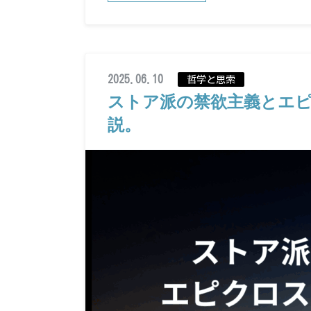
2025.06.10
哲学と思索
ストア派の禁欲主義とエ
説。