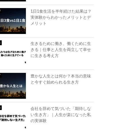
1日1食生活を半年続けた結果は？
実体験からわかったメリットとデ
メリット
生きるために働き、働くために生
きる｜仕事と人生を両立して幸せ
に生きる考え方
豊かな人生とは何か？本当の意味
と今すぐ始められる生き方
会社を辞めて気づいた「期待しな
い生き方」｜人生が楽になった私
の実体験