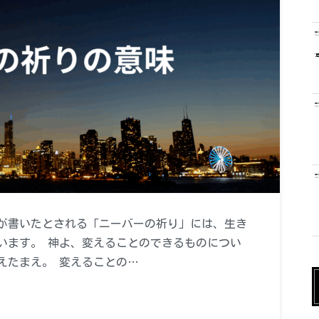
が書いたとされる「ニーバーの祈り」には、生き
います。 神よ、変えることのできるものについ
えたまえ。 変えることの…