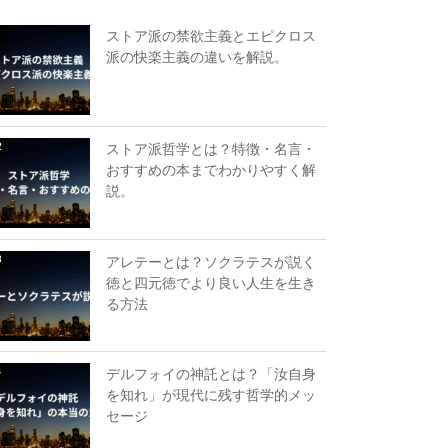
ストア派の禁欲主義とエピクロス
派の快楽主義の違いを解説。
ストア派哲学とは？特徴・名言・
おすすめの本までわかりやすく解
説。
アレテーとは？ソクラテスが説く
徳と四元徳でより良い人生を生き
る方法
デルフォイの神託とは？「汝自身
を知れ」が現代に残す哲学的メッ
セージ