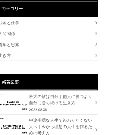
カテゴリー
お金と仕事
人間関係
哲学と思索
生き方
新着記事
最大の敵は自分｜他人に勝つより
自分に勝ち続ける生き方
2026.08.08
中途半端な人生で終わりたくない
人へ｜今から理想の人生を作るた
めの考え方