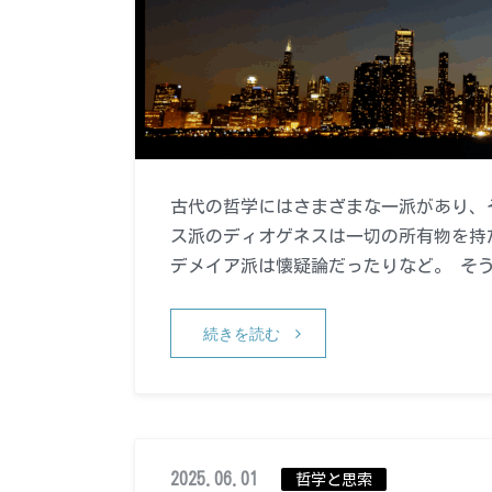
古代の哲学にはさまざまな一派があり、
ス派のディオゲネスは一切の所有物を持
デメイア派は懐疑論だったりなど。 そ
続きを読む
2025.06.01
哲学と思索