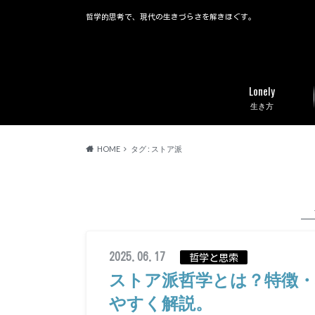
哲学的思考で、現代の生きづらさを解きほぐす。
Lonely
生き方
HOME
タグ : ストア派
2025.06.17
哲学と思索
ストア派哲学とは？特徴
やすく解説。