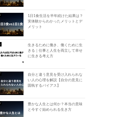
1日1食生活を半年続けた結果は？
実体験からわかったメリットとデ
メリット
生きるために働き、働くために生
きる｜仕事と人生を両立して幸せ
に生きる考え方
自分と違う意見を受け入れられな
い人の心理を解説【自分の意見に
固執するバイアス】
豊かな人生とは何か？本当の意味
と今すぐ始められる生き方