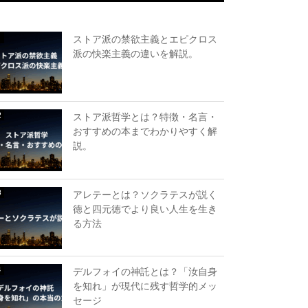
ストア派の禁欲主義とエピクロス
派の快楽主義の違いを解説。
ストア派哲学とは？特徴・名言・
おすすめの本までわかりやすく解
説。
アレテーとは？ソクラテスが説く
徳と四元徳でより良い人生を生き
る方法
デルフォイの神託とは？「汝自身
を知れ」が現代に残す哲学的メッ
セージ