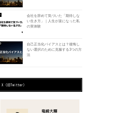
会社を辞めて気づいた「期待しな
い生き方」｜人生が楽になった私
の実体験
自己正当化バイアスとは？後悔し
ない選択のために克服する3つの方
法
X（旧Twitter）