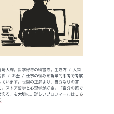
竜崎大輝。哲学好きの物書き。生き方 / 人間
関係 / お金 / 仕事の悩みを哲学的思考で考察
しています。世間の正解より、自分なりの答
え。ストア哲学と心理学が好き。「自分の頭で
考える」を大切に。詳しいプロフィールは
こち
ら