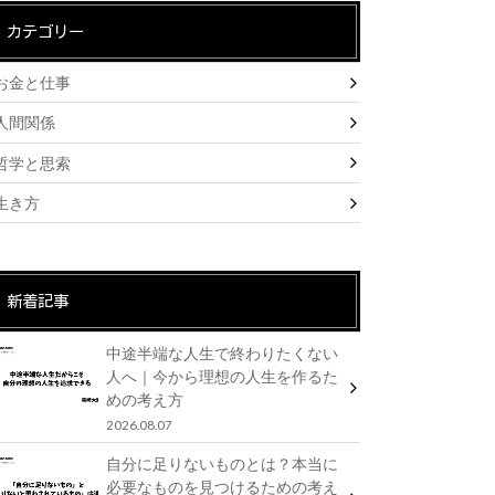
カテゴリー
お金と仕事
人間関係
哲学と思索
生き方
新着記事
中途半端な人生で終わりたくない
人へ｜今から理想の人生を作るた
めの考え方
2026.08.07
自分に足りないものとは？本当に
必要なものを見つけるための考え