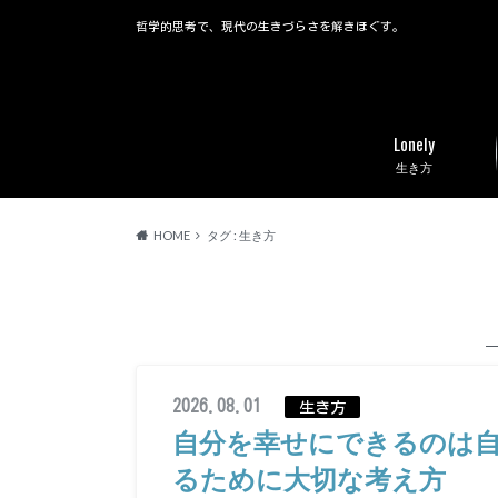
哲学的思考で、現代の生きづらさを解きほぐす。
Lonely
生き方
HOME
タグ : 生き方
2026.08.01
生き方
自分を幸せにできるのは
るために大切な考え方