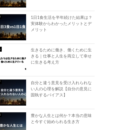
1日1食生活を半年続けた結果は？
実体験からわかったメリットとデ
メリット
生きるために働き、働くために生
きる｜仕事と人生を両立して幸せ
に生きる考え方
自分と違う意見を受け入れられな
い人の心理を解説【自分の意見に
固執するバイアス】
豊かな人生とは何か？本当の意味
と今すぐ始められる生き方