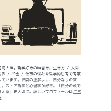
竜崎大輝。哲学好きの物書き。生き方 / 人間
関係 / お金 / 仕事の悩みを哲学的思考で考察
しています。世間の正解より、自分なりの答
え。ストア哲学と心理学が好き。「自分の頭で
考える」を大切に。詳しいプロフィールは
こち
ら