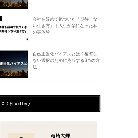
会社を辞めて気づいた「期待しな
い生き方」｜人生が楽になった私
の実体験
自己正当化バイアスとは？後悔し
ない選択のために克服する3つの方
法
X（旧Twitter）