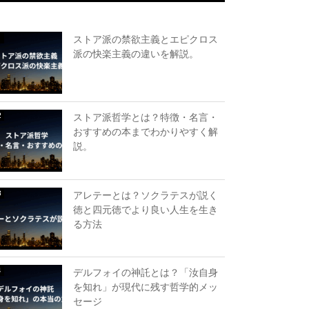
ストア派の禁欲主義とエピクロス
派の快楽主義の違いを解説。
ストア派哲学とは？特徴・名言・
おすすめの本までわかりやすく解
説。
アレテーとは？ソクラテスが説く
徳と四元徳でより良い人生を生き
る方法
デルフォイの神託とは？「汝自身
を知れ」が現代に残す哲学的メッ
セージ