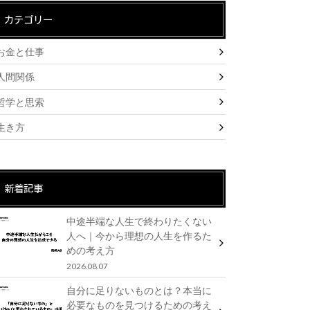
カテゴリー
お金と仕事
人間関係
哲学と思索
生き方
新着記事
中途半端な人生で終わりたくない
人へ｜今から理想の人生を作るた
めの考え方
2026.08.07
自分に足りないものとは？本当に
必要なものを見つけるための考え